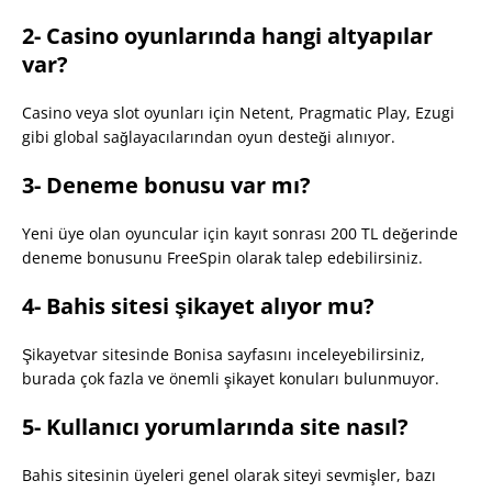
2- Casino oyunlarında hangi altyapılar
var?
Casino veya slot oyunları için Netent, Pragmatic Play, Ezugi
gibi global sağlayacılarından oyun desteği alınıyor.
3- Deneme bonusu var mı?
Yeni üye olan oyuncular için kayıt sonrası 200 TL değerinde
deneme bonusunu FreeSpin olarak talep edebilirsiniz.
4- Bahis sitesi şikayet alıyor mu?
Şikayetvar sitesinde Bonisa sayfasını inceleyebilirsiniz,
burada çok fazla ve önemli şikayet konuları bulunmuyor.
5- Kullanıcı yorumlarında site nasıl?
Bahis sitesinin üyeleri genel olarak siteyi sevmişler, bazı