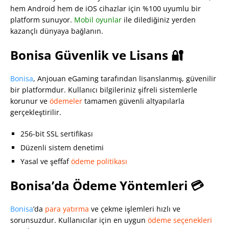
hem Android hem de iOS cihazlar için %100 uyumlu bir
platform sunuyor.
Mobil oyunlar
ile dilediğiniz yerden
kazançlı dünyaya bağlanın.
Bonisa Güvenlik ve Lisans 🔐
Bonisa
, Anjouan eGaming tarafından lisanslanmış, güvenilir
bir platformdur. Kullanıcı bilgileriniz şifreli sistemlerle
korunur ve
ödemeler
tamamen güvenli altyapılarla
gerçekleştirilir.
256-bit SSL sertifikası
Düzenli sistem denetimi
Yasal ve şeffaf
ödeme politikası
Bonisa’da Ödeme Yöntemleri 💳
Bonisa
’da
para yatırma
ve çekme işlemleri hızlı ve
sorunsuzdur. Kullanıcılar için en uygun
ödeme seçenekleri