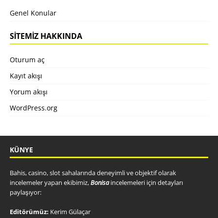
Genel Konular
SİTEMİZ HAKKINDA
Oturum aç
Kayıt akışı
Yorum akışı
WordPress.org
KÜNYE
Bahis, casino, slot sahalarında deneyimli ve objektif olarak
incelemeler yapan ekibimiz,
Bonisa
incelemeleri için detayları
paylaşıyor:
Editörümüz:
Kerim Gülaçar