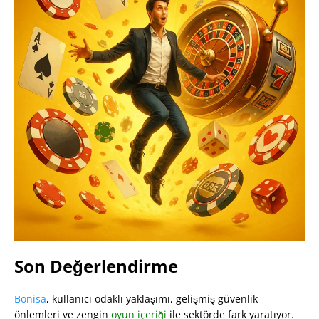
Son Değerlendirme
Bonisa
, kullanıcı odaklı yaklaşımı, gelişmiş güvenlik
önlemleri ve zengin
oyun içeriği
ile sektörde fark yaratıyor.