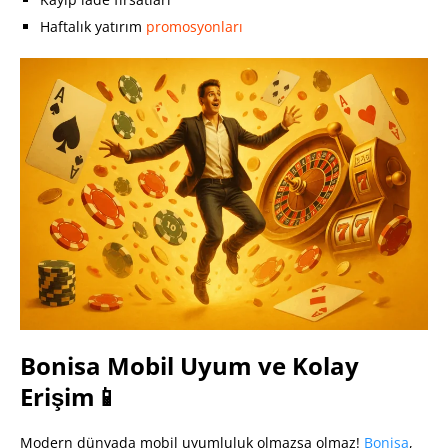
Haftalık yatırım
promosyonları
Bonisa Mobil Uyum ve Kolay
Erişim📱
Modern dünyada mobil uyumluluk olmazsa olmaz!
Bonisa
,