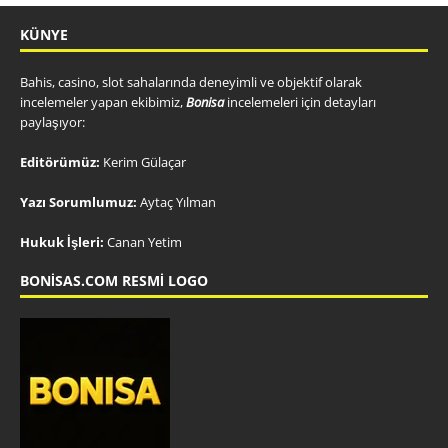
KÜNYE
Bahis, casino, slot sahalarında deneyimli ve objektif olarak
incelemeler yapan ekibimiz,
Bonisa
incelemeleri için detayları
paylaşıyor:
Editörümüz:
Kerim Gülaçar
Yazı Sorumlumuz:
Aytaç Yılman
Hukuk İşleri:
Canan Yetim
BONİSAS.COM RESMİ LOGO