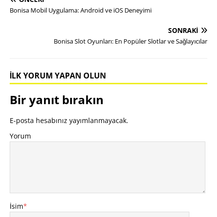
Bonisa Mobil Uygulama: Android ve iOS Deneyimi
SONRAKI
Bonisa Slot Oyunları: En Popüler Slotlar ve Sağlayıcılar
İLK YORUM YAPAN OLUN
Bir yanıt bırakın
E-posta hesabınız yayımlanmayacak.
Yorum
İsim
*