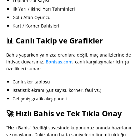
Toplam Gol Sayısı
İlk Yarı / İkinci Yarı Tahminleri
Golü Atan Oyuncu
Kart / Korner Bahisleri
📊 Canlı Takip ve Grafikler
Bahis yaparken yalnızca oranlara değil, maç analizlerine de
ihtiyaç duyarsınız.
Bonisas.com
, canlı karşılaşmalar için şu
özellikleri sunar:
Canlı skor tablosu
İstatistik ekranı (şut sayısı, korner, faul vs.)
Gelişmiş grafik akış paneli
🚀 Hızlı Bahis ve Tek Tıkla Onay
“Hızlı Bahis” özelliği sayesinde kuponunuz anında hazırlanır
ve onaylanır. Dakikaların hatta saniyelerin önemli olduğu