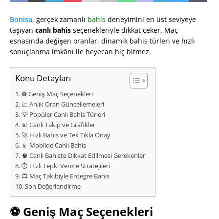
Bonisa
, gerçek zamanlı
bahis
deneyimini en üst seviyeye
taşıyan
canlı bahis
seçenekleriyle dikkat çeker. Maç
esnasında değişen oranlar, dinamik bahis türleri ve hızlı
sonuçlanma imkânı ile heyecan hiç bitmez.
Konu Detayları
⚽ Geniş Maç Seçenekleri
📈 Anlık Oran Güncellemeleri
💡 Popüler Canlı Bahis Türleri
📊 Canlı Takip ve Grafikler
🚀 Hızlı Bahis ve Tek Tıkla Onay
📱 Mobilde Canlı Bahis
🧠 Canlı Bahiste Dikkat Edilmesi Gerekenler
⏱ Hızlı Tepki Verme Stratejileri
📺 Maç Takibiyle Entegre Bahis
Son Değerlendirme
⚽ Geniş Maç Seçenekleri