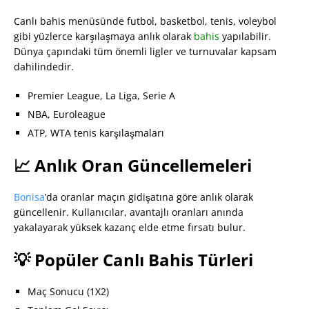
Canlı bahis menüsünde futbol, basketbol, tenis, voleybol
gibi yüzlerce karşılaşmaya anlık olarak
bahis
yapılabilir.
Dünya çapındaki tüm önemli ligler ve turnuvalar kapsam
dahilindedir.
Premier League, La Liga, Serie A
NBA, Euroleague
ATP, WTA tenis karşılaşmaları
📈 Anlık Oran Güncellemeleri
Bonisa
’da oranlar maçın gidişatına göre anlık olarak
güncellenir. Kullanıcılar, avantajlı oranları anında
yakalayarak yüksek kazanç elde etme fırsatı bulur.
💡 Popüler Canlı Bahis Türleri
Maç Sonucu (1X2)