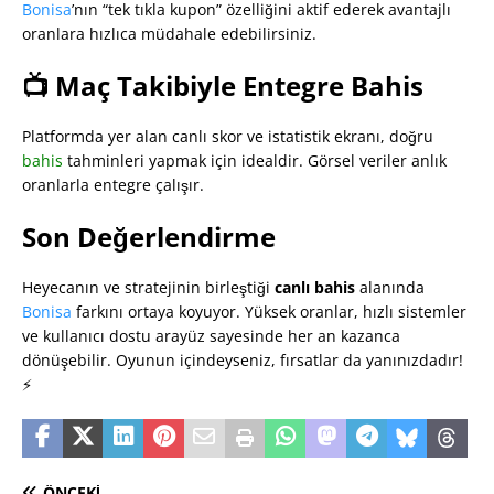
Bonisa
’nın “tek tıkla kupon” özelliğini aktif ederek avantajlı
oranlara hızlıca müdahale edebilirsiniz.
📺 Maç Takibiyle Entegre Bahis
Platformda yer alan canlı skor ve istatistik ekranı, doğru
bahis
tahminleri yapmak için idealdir. Görsel veriler anlık
oranlarla entegre çalışır.
Son Değerlendirme
Heyecanın ve stratejinin birleştiği
canlı bahis
alanında
Bonisa
farkını ortaya koyuyor. Yüksek oranlar, hızlı sistemler
ve kullanıcı dostu arayüz sayesinde her an kazanca
dönüşebilir. Oyunun içindeyseniz, fırsatlar da yanınızdadır!
⚡
ÖNCEKI