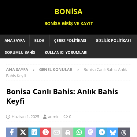
BONISA
BONISA GIRIŞ VE KAYIT
ANA SAYFA
BLOG
ÇEREZ POLITIKASI
GIZLILIK POLITIKASI
SORUMLU BAHIS
KULLANICI YORUMLARI
ANA SAYFA
GENEL KONULAR
Bonisa Canlı Bahis: Anlık
Bahis Keyfi
Bonisa Canlı Bahis: Anlık Bahis
Keyfi
Haziran 1, 2025
admin
0